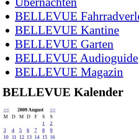
Übernachten
BELLEVUE Fahrradverl
BELLEVUE Kantine
BELLEVUE Garten
BELLEVUE Audioguide
BELLEVUE Magazin
BELLEVUE Kalender
<<
2009 August
>>
M
D
M
D
F
S
S
1
2
3
4
5
6
7
8
9
10
11
12
13
14
15
16