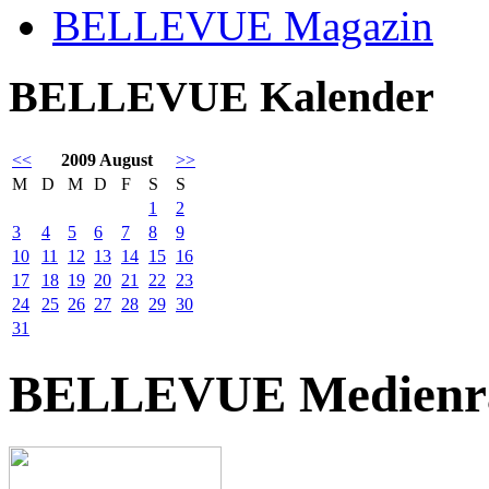
BELLEVUE Magazin
BELLEVUE Kalender
<<
2009 August
>>
M
D
M
D
F
S
S
1
2
3
4
5
6
7
8
9
10
11
12
13
14
15
16
17
18
19
20
21
22
23
24
25
26
27
28
29
30
31
BELLEVUE Medienr