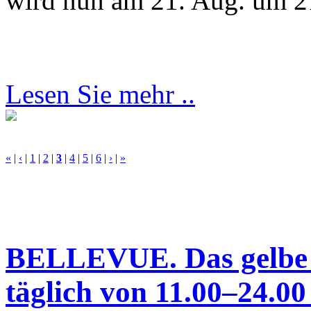
wird nun am 21. Aug. um 2
Lesen Sie mehr ..
«
|
‹
|
1
|
2
|
3
|
4
|
5
|
6
|
›
|
»
BELLEVUE. Das gelbe
täglich von 11.00–24.00