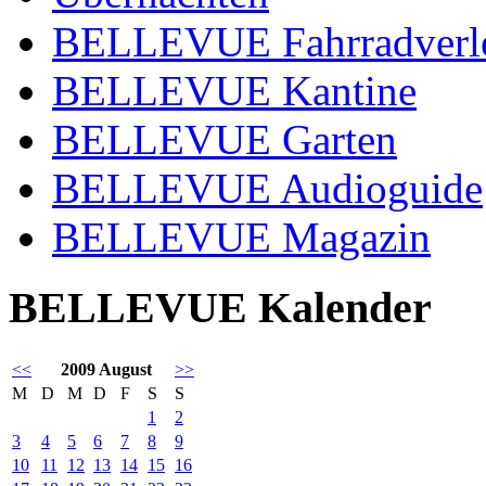
BELLEVUE Fahrradverl
BELLEVUE Kantine
BELLEVUE Garten
BELLEVUE Audioguide
BELLEVUE Magazin
BELLEVUE Kalender
<<
2009 August
>>
M
D
M
D
F
S
S
1
2
3
4
5
6
7
8
9
10
11
12
13
14
15
16