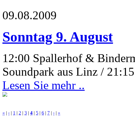
09.08.2009
Sonntag 9. August
12:00 Spallerhof & Binderm
Soundpark aus Linz / 21:15
Lesen Sie mehr ..
«
|
‹
|
1
|
2
|
3
|
4
|
5
|
6
|
7
|
›
|
»