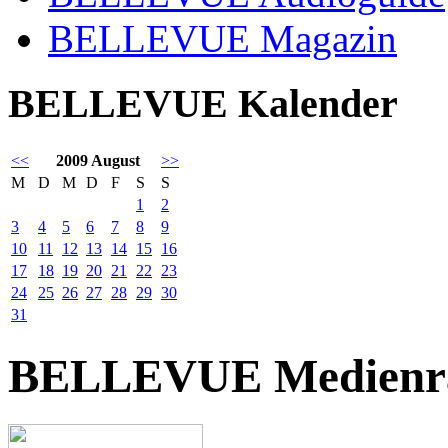
BELLEVUE Magazin
BELLEVUE Kalender
<<
2009 August
>>
M
D
M
D
F
S
S
1
2
3
4
5
6
7
8
9
10
11
12
13
14
15
16
17
18
19
20
21
22
23
24
25
26
27
28
29
30
31
BELLEVUE Medienr