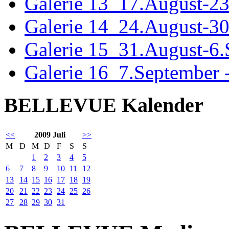
Galerie 13_17.August-2
Galerie 14_24.August-3
Galerie 15_31.August-6
Galerie 16_7.September 
BELLEVUE Kalender
<<
2009 Juli
>>
M
D
M
D
F
S
S
1
2
3
4
5
6
7
8
9
10
11
12
13
14
15
16
17
18
19
20
21
22
23
24
25
26
27
28
29
30
31