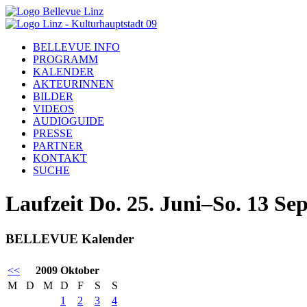
BELLEVUE INFO
PROGRAMM
KALENDER
AKTEURINNEN
BILDER
VIDEOS
AUDIOGUIDE
PRESSE
PARTNER
KONTAKT
SUCHE
Laufzeit Do. 25. Juni–So. 13 S
BELLEVUE Kalender
<<
2009 Oktober
M
D
M
D
F
S
S
1
2
3
4