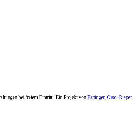
ltungen bei freiem Eintritt | Ein Projekt von
Fattinger, Orso, Rieper
.