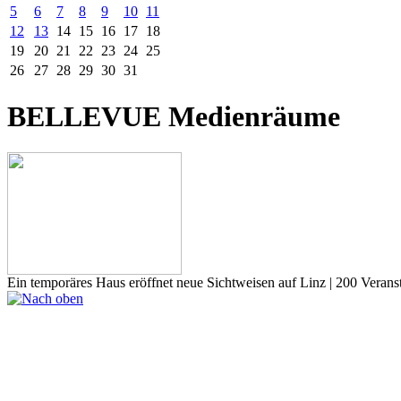
5
6
7
8
9
10
11
12
13
14
15
16
17
18
19
20
21
22
23
24
25
26
27
28
29
30
31
BELLEVUE Medienräume
Ein temporäres Haus eröffnet neue Sichtweisen auf Linz | 200 Veransta