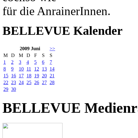
für die AnrainerInnen.
BELLEVUE Kalender
2009 Juni
>>
M
D
M
D
F
S
S
1
2
3
4
5
6
7
8
9
10
11
12
13
14
15
16
17
18
19
20
21
22
23
24
25
26
27
28
29
30
BELLEVUE Medienr