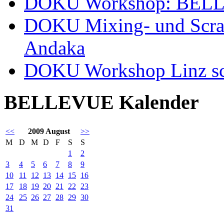
DOKU Workshop: BELL
DOKU Mixing- und Scra
Andaka
DOKU Workshop Linz s
BELLEVUE Kalender
<<
2009 August
>>
M
D
M
D
F
S
S
1
2
3
4
5
6
7
8
9
10
11
12
13
14
15
16
17
18
19
20
21
22
23
24
25
26
27
28
29
30
31