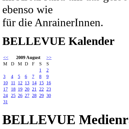
ebenso wie
für die AnrainerInnen.
BELLEVUE Kalender
<<
2009 August
>>
M
D
M
D
F
S
S
1
2
3
4
5
6
7
8
9
10
11
12
13
14
15
16
17
18
19
20
21
22
23
24
25
26
27
28
29
30
31
BELLEVUE Medienr