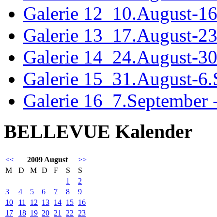
Galerie 12_10.August-1
Galerie 13_17.August-2
Galerie 14_24.August-3
Galerie 15_31.August-6
Galerie 16_7.September 
BELLEVUE Kalender
<<
2009 August
>>
M
D
M
D
F
S
S
1
2
3
4
5
6
7
8
9
10
11
12
13
14
15
16
17
18
19
20
21
22
23