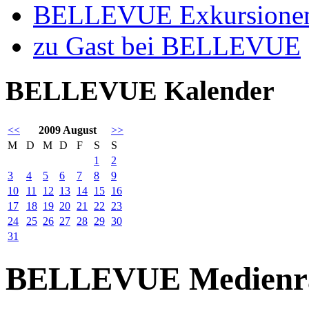
BELLEVUE Exkursione
zu Gast bei BELLEVUE
BELLEVUE Kalender
<<
2009 August
>>
M
D
M
D
F
S
S
1
2
3
4
5
6
7
8
9
10
11
12
13
14
15
16
17
18
19
20
21
22
23
24
25
26
27
28
29
30
31
BELLEVUE Medienr