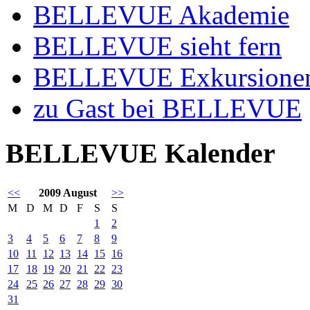
BELLEVUE Akademie
BELLEVUE sieht fern
BELLEVUE Exkursione
zu Gast bei BELLEVUE
BELLEVUE Kalender
<<
2009 August
>>
M
D
M
D
F
S
S
1
2
3
4
5
6
7
8
9
10
11
12
13
14
15
16
17
18
19
20
21
22
23
24
25
26
27
28
29
30
31