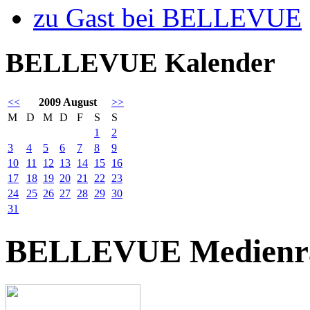
zu Gast bei BELLEVUE
BELLEVUE Kalender
<<
2009 August
>>
M
D
M
D
F
S
S
1
2
3
4
5
6
7
8
9
10
11
12
13
14
15
16
17
18
19
20
21
22
23
24
25
26
27
28
29
30
31
BELLEVUE Medienr