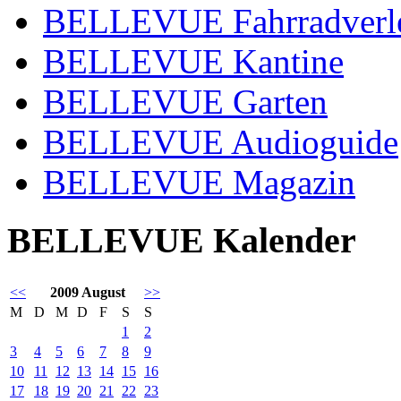
BELLEVUE Fahrradverl
BELLEVUE Kantine
BELLEVUE Garten
BELLEVUE Audioguide
BELLEVUE Magazin
BELLEVUE Kalender
<<
2009 August
>>
M
D
M
D
F
S
S
1
2
3
4
5
6
7
8
9
10
11
12
13
14
15
16
17
18
19
20
21
22
23