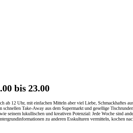
00 bis 23.00
ab 12 Uhr, mit einfachen Mitteln aber viel Liebe, Schmack­haftes au
 schnellen Take-Away aus dem Supermarkt und gesellige Tischrunden 
wie seinem lukullischen und kreativen Potenzial: Jede Woche sind a
er­grund­infor­mationen zu anderen Esskulturen vermitteln, ko­chen na