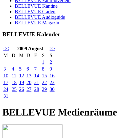
BELLEVUE Fahrradverleih
BELLEVUE Kantine
BELLEVUE Garten
BELLEVUE Audioguide
BELLEVUE Magazin
BELLEVUE Kalender
<<
2009 August
>>
M
D
M
D
F
S
S
1
2
3
4
5
6
7
8
9
10
11
12
13
14
15
16
17
18
19
20
21
22
23
24
25
26
27
28
29
30
31
BELLEVUE Medienräume