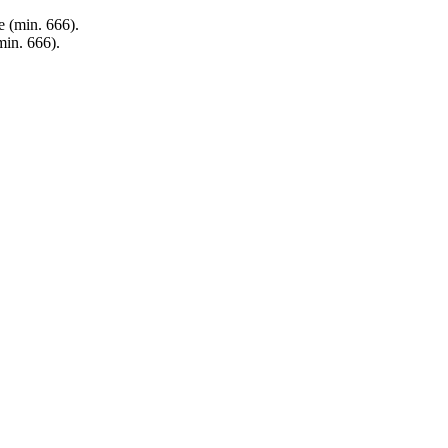
e (min. 666).
min. 666).