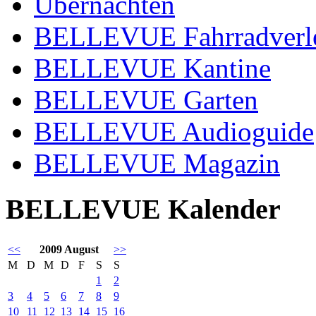
Übernachten
BELLEVUE Fahrradverl
BELLEVUE Kantine
BELLEVUE Garten
BELLEVUE Audioguide
BELLEVUE Magazin
BELLEVUE Kalender
<<
2009 August
>>
M
D
M
D
F
S
S
1
2
3
4
5
6
7
8
9
10
11
12
13
14
15
16