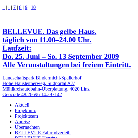
«
|
‹
|
7
|
8
|
9
|
10
BELLEVUE. Das gelbe Haus.
täglich von 11.00–24.00 Uhr.
Laufzeit:
Do. 25. Juni – So. 13 September 2009
Alle Veranstaltungen bei freiem Eintritt.
Landschaftspark Bindermichl-Spallerhof
Höhe Hausleitnerweg, Südportal A7/
Mühlkreisautobahn-Überplattung, 4020 Linz
Geocode 48.26696 14.297142
Aktuell
Projektinfo
Projektteam
Anreise
Übernachten
BELLEVUE Fahrradverleih