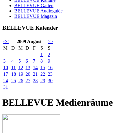
BELLEVUE Kantine
BELLEVUE Garten
BELLEVUE Audioguide
BELLEVUE Magazin
BELLEVUE Kalender
<<
2009 August
>>
M
D
M
D
F
S
S
1
2
3
4
5
6
7
8
9
10
11
12
13
14
15
16
17
18
19
20
21
22
23
24
25
26
27
28
29
30
31
BELLEVUE Medienräume