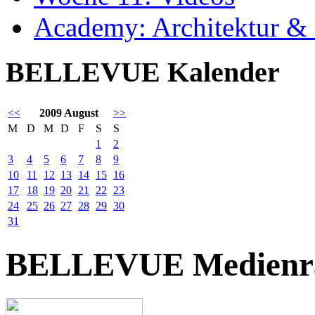
Academy: Architektur & 
BELLEVUE Kalender
<<
2009 August
>>
M
D
M
D
F
S
S
1
2
3
4
5
6
7
8
9
10
11
12
13
14
15
16
17
18
19
20
21
22
23
24
25
26
27
28
29
30
31
BELLEVUE Medienr