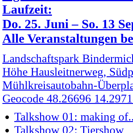
Laufzeit:
Do. 25. Juni – So. 13 S
Alle Veranstaltungen bei
Landschaftspark Bindermich
Höhe Hausleitnerweg, Südp
Mühlkreisautobahn-Überpla
Geocode 48.26696 14.297
Talkshow 01: making of..
Talkshow 02: Tiershow