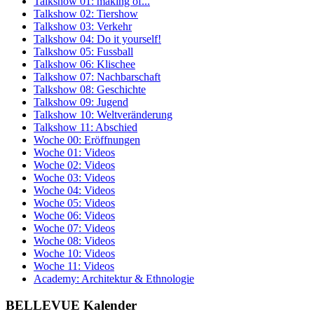
Talkshow 01: making of...
Talkshow 02: Tiershow
Talkshow 03: Verkehr
Talkshow 04: Do it yourself!
Talkshow 05: Fussball
Talkshow 06: Klischee
Talkshow 07: Nachbarschaft
Talkshow 08: Geschichte
Talkshow 09: Jugend
Talkshow 10: Weltveränderung
Talkshow 11: Abschied
Woche 00: Eröffnungen
Woche 01: Videos
Woche 02: Videos
Woche 03: Videos
Woche 04: Videos
Woche 05: Videos
Woche 06: Videos
Woche 07: Videos
Woche 08: Videos
Woche 10: Videos
Woche 11: Videos
Academy: Architektur & Ethnologie
BELLEVUE Kalender