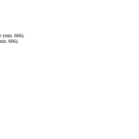
e (min. 666).
min. 666).