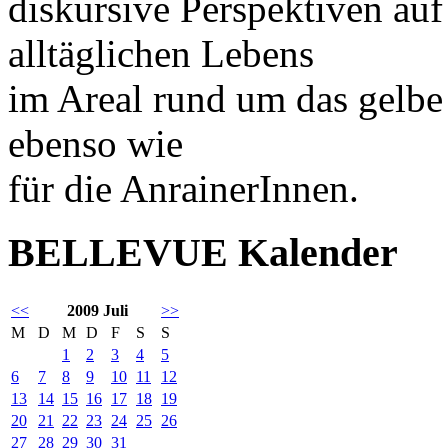
diskursive Perspektiven au
alltäglichen Lebens
im Areal rund um das gelbe
ebenso wie
für die AnrainerInnen.
BELLEVUE Kalender
<<
2009 Juli
>>
M
D
M
D
F
S
S
1
2
3
4
5
6
7
8
9
10
11
12
13
14
15
16
17
18
19
20
21
22
23
24
25
26
27
28
29
30
31