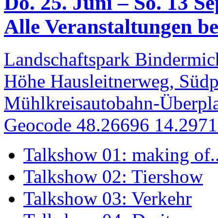
Do. 25. Juni – So. 13 S
Alle Veranstaltungen bei
Landschaftspark Bindermich
Höhe Hausleitnerweg, Südp
Mühlkreisautobahn-Überpla
Geocode 48.26696 14.297
Talkshow 01: making of..
Talkshow 02: Tiershow
Talkshow 03: Verkehr